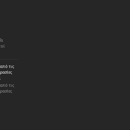
Τα
τοί
 από τις
ρασίες
1
 από τις
ρασίες