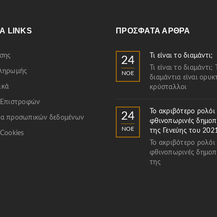
Α LINKS
ΠΡΌΣΦΑΤΑ ΆΡΘΡΑ
σης
Τι είναι το διαμάντι;
24
Τι είναι το διαμάντι; 
Πληρωμής
ΝΟΈ
διαμάντια είναι ορυκ
ικά
κρύσταλλοι
 Επιστροφών
Το ακριβότερο ρολόι
24
α προσωπικών δεδομένων
φθινοπωρινές δημοπ
ΝΟΈ
της Γενεύης του 202
 Cookies
Το ακριβότερο ρολόι
φθινοπωρινές δημοπ
της