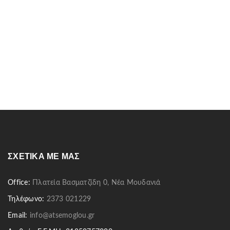
ΣΧΕΤΙΚΆ ΜΕ ΜΑΣ
Office:
Πλατεία Βασματζίδη 0, Νέα Μουδανιά
Τηλέφωνο:
2373 021229
Email:
info@atsemoglou.gr