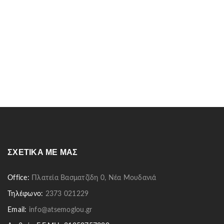
ΣΧΕΤΙΚΆ ΜΕ ΜΑΣ
Office:
Πλατεία Βασματζίδη 0, Νέα Μουδανιά
Τηλέφωνο:
2373 021229
Email:
info@atsemoglou.gr