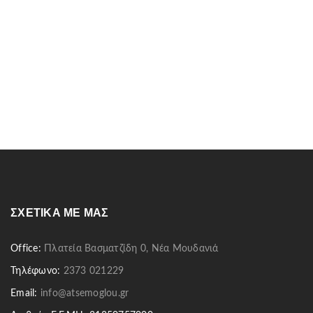
ΣΧΕΤΙΚΆ ΜΕ ΜΑΣ
Office:
Πλατεία Βασματζίδη 0, Νέα Μουδανιά
Τηλέφωνο:
2373 021229
Email:
info@atsemoglou.gr