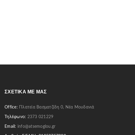
ΣΧΕΤΙΚΆ ΜΕ ΜΑΣ
Office:
Πλατεία Βασματζίδη 0, Νέα Μουδανιά
Τηλέφωνο:
2373 021229
Email:
info@atsemoglou.gr