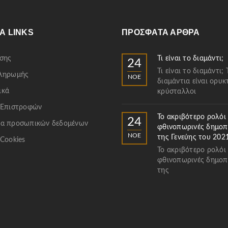
Α LINKS
ΠΡΌΣΦΑΤΑ ΆΡΘΡΑ
σης
Τι είναι το διαμάντι;
24
Τι είναι το διαμάντι; 
Πληρωμής
ΝΟΈ
διαμάντια είναι ορυκ
ικά
κρύσταλλοι
 Επιστροφών
Το ακριβότερο ρολόι
24
α προσωπικών δεδομένων
φθινοπωρινές δημοπ
ΝΟΈ
της Γενεύης του 202
 Cookies
Το ακριβότερο ρολόι
φθινοπωρινές δημοπ
της