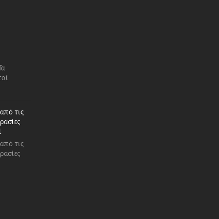
Τα
τοί
 από τις
ρασίες
1
 από τις
ρασίες