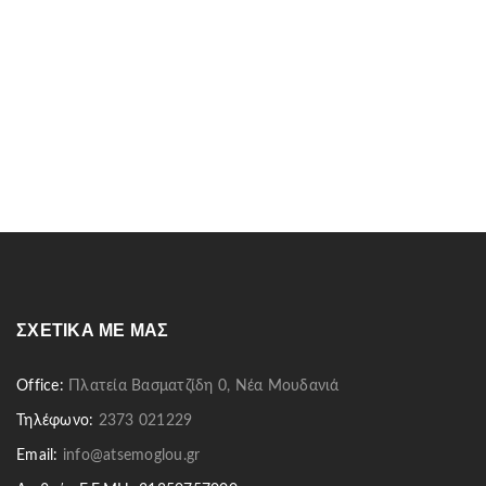
ΣΧΕΤΙΚΆ ΜΕ ΜΑΣ
Office:
Πλατεία Βασματζίδη 0, Νέα Μουδανιά
Τηλέφωνο:
2373 021229
Email:
info@atsemoglou.gr