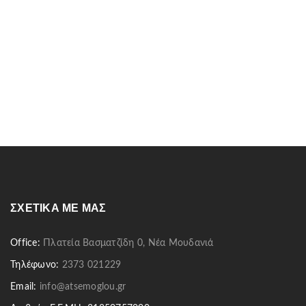
ΣΧΕΤΙΚΆ ΜΕ ΜΑΣ
Office:
Πλατεία Βασματζίδη 0, Νέα Μουδανιά
Τηλέφωνο:
2373 021229
Email:
info@atsemoglou.gr