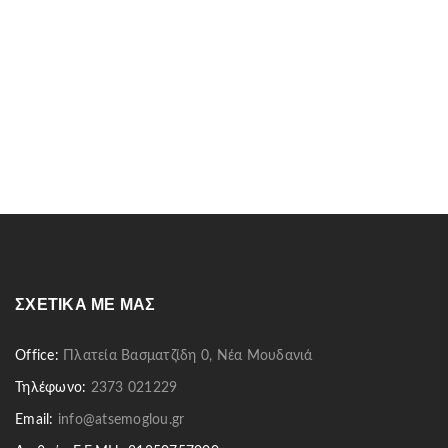
ΣΧΕΤΙΚΆ ΜΕ ΜΑΣ
Office:
Πλατεία Βασματζίδη 0, Νέα Μουδανιά
Τηλέφωνο:
2373 021229
Email:
info@atsemoglou.gr