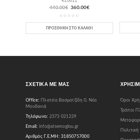
KL0011
440.00
€
360.00
€
ΠΡΟΣΘΉΚΗ ΣΤΟ ΚΑΛΆΘΙ
ΣΧΕΤΙΚΆ ΜΕ ΜΑΣ
ΧΡΉΣΙΜ
Office:
Πλατεία Βασματζίδη 0, Νέα
Όροι Χρή
Μουδανιά
Τρόποι 
Τηλέφωνο:
2373 021229
Μεταφορ
Email:
info@atsemoglou.gr
Πολιτική
Αριθμός Γ.Ε.ΜΗ: 31850757000