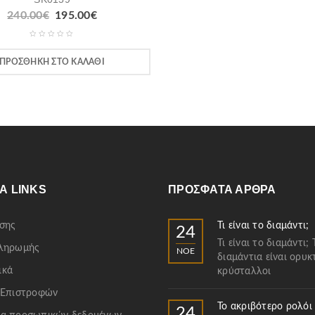
240.00
€
195.00
€
ΠΡΟΣΘΉΚΗ ΣΤΟ ΚΑΛΆΘΙ
Α LINKS
ΠΡΌΣΦΑΤΑ ΆΡΘΡΑ
σης
Τι είναι το διαμάντι;
24
Τι είναι το διαμάντι; 
Πληρωμής
ΝΟΈ
διαμάντια είναι ορυκ
ικά
κρύσταλλοι
 Επιστροφών
Το ακριβότερο ρολόι
24