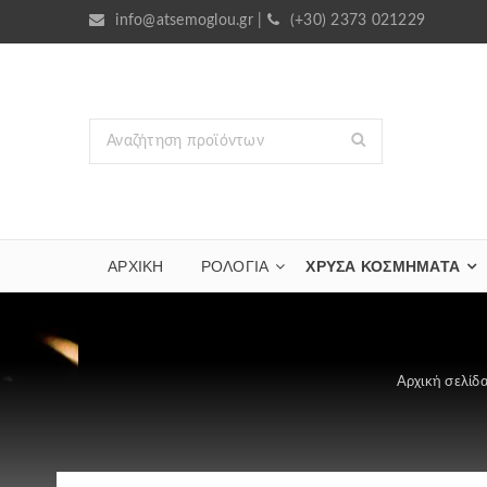
info@atsemoglou.gr
|
(+30) 2373 021229
ΑΡΧΙΚΗ
ΡΟΛΟΓΙΑ
ΧΡΥΣΆ ΚΟΣΜΉΜΑΤΑ
Αρχική σελίδ