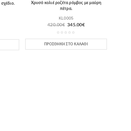
Χρυσό κολιέ ροζέτα ρόμβος με μαύρη
 σχέδιο.
πέτρα.
KL0005
420.00
€
345.00
€
ΠΡΟΣΘΉΚΗ ΣΤΟ ΚΑΛΆΘΙ
Ι