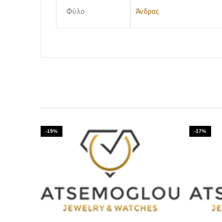
Φύλο
Άνδρας
-19%
-17%