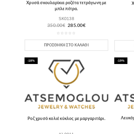
Χρυσά σκουλαρίκια ροζέτα τετράγωνη με
Χ
μπλε πέτρα.
SK0138
350.00
€
285.00
€
ΠΡΟΣΘΉΚΗ ΣΤΟ ΚΑΛΆΘΙ
-18%
-19%
Λευκόχ
Ροζ χρυσό κολιέ κύκλος με μαργαριτάρι.