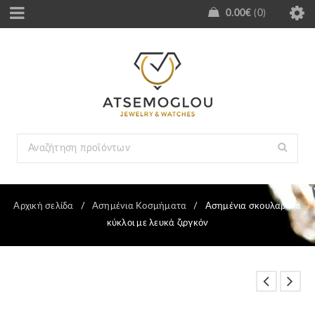
0.00
€
0
Αρχική σελίδα
/
Ασημένια Κοσμήματα
/
Ασημένια σκουλαρίκια
κύκλοι με λευκά ζιργκόν