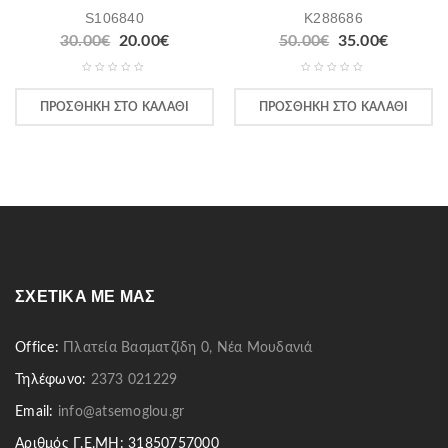
S106840
K288686
30.00
€
20.00
€
50.00
€
35.00
€
ΠΡΟΣΘΉΚΗ ΣΤΟ ΚΑΛΆΘΙ
ΠΡΟΣΘΉΚΗ ΣΤΟ ΚΑΛΆΘΙ
ΣΧΕΤΙΚΆ ΜΕ ΜΑΣ
Office:
Πλατεία Βασματζίδη 0, Νέα Μουδανιά
Τηλέφωνο:
2373 021229
Email:
info@atsemoglou.gr
Αριθμός Γ.Ε.ΜΗ: 31850757000