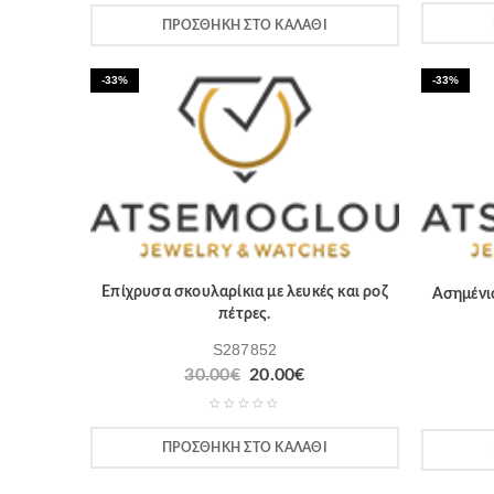
ΠΡΟΣΘΉΚΗ ΣΤΟ ΚΑΛΆΘΙ
-33%
-33%
Επίχρυσα σκουλαρίκια με λευκές και ροζ
Ασημένιο
πέτρες.
S287852
30.00
€
20.00
€
ΠΡΟΣΘΉΚΗ ΣΤΟ ΚΑΛΆΘΙ