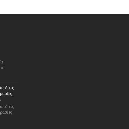
Τα
τοί
 από τις
ρασίες
1
 από τις
ρασίες