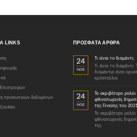
Α LINKS
ΠΡΌΣΦΑΤΑ ΆΡΘΡΑ
σης
Τι είναι το διαμάντι;
24
Τι είναι το διαμάντι; 
Πληρωμής
ΝΟΈ
διαμάντια είναι ορυκ
ικά
κρύσταλλοι
 Επιστροφών
Το ακριβότερο ρολόι
24
α προσωπικών δεδομένων
φθινοπωρινές δημοπ
ΝΟΈ
της Γενεύης του 202
 Cookies
Το ακριβότερο ρολόι
φθινοπωρινές δημοπ
της