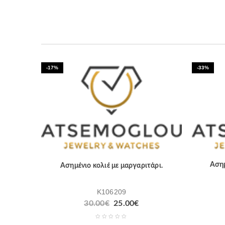
-17%
-33%
Ασημ
Ασημένιο κολιέ με μαργαριτάρι.
K106209
30.00
€
25.00
€