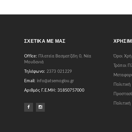
ΣΧΕΤΙΚΆ ΜΕ ΜΑΣ
ΧΡΉΣΙΜ
Office:
Πλατεία Βασματζίδη 0, Νέα
Όροι Χρή
Μουδανιά
Τρόποι 
Τηλέφωνο:
2373 021229
Μεταφορ
Email:
info@atsemoglou.gr
Πολιτική
Αριθμός Γ.Ε.ΜΗ: 31850757000
Προστασί
Πολιτική