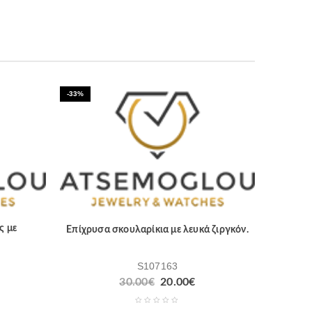
-33%
ς με
Επίχρυσα σκουλαρίκια με λευκά ζιργκόν.
S107163
30.00
€
20.00
€