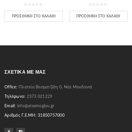
ΠΡΟΣΘΉΚΗ ΣΤΟ ΚΑΛΆΘΙ
ΠΡΟΣΘΉΚΗ ΣΤΟ ΚΑΛΆΘΙ
ΣΧΕΤΙΚΆ ΜΕ ΜΑΣ
Office:
Πλατεία Βασματζίδη 0, Νέα Μουδανιά
Τηλέφωνο:
2373 021229
Email:
info@atsemoglou.gr
Αριθμός Γ.Ε.ΜΗ: 31850757000