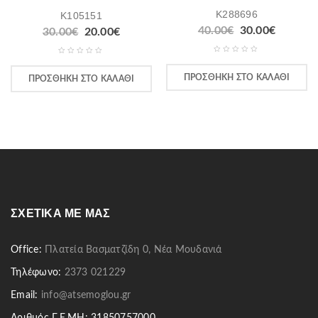
K288696
K105151
40.00
€
30.00
€
30.00
€
20.00
€
ΠΡΟΣΘΉΚΗ ΣΤΟ ΚΑΛΆΘΙ
ΠΡΟΣΘΉΚΗ ΣΤΟ ΚΑΛΆΘΙ
ΣΧΕΤΙΚΆ ΜΕ ΜΑΣ
Office:
Πλατεία Βασματζίδη 0, Νέα Μουδανιά
Τηλέφωνο:
2373 021229
Email:
info@atsemoglou.gr