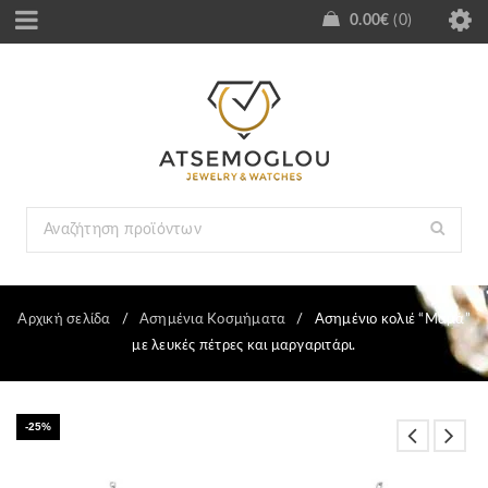
0.00
€
0
Αρχική σελίδα
/
Ασημένια Κοσμήματα
/
Ασημένιο κολιέ “Μαμά”
με λευκές πέτρες και μαργαριτάρι.
-25%