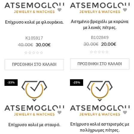
Ασημένιο βραχιόλι με κορώνα
Επίχρυσο κολιέ με φλουράκια.
με λευκές πέτρες.
B102849
K105917
30.00
€
20.00
€
40.00
€
30.00
€
ΠΡΟΣΘΉΚΗ ΣΤΟ ΚΑΛΆΘΙ
ΠΡΟΣΘΉΚΗ ΣΤΟ ΚΑΛΆΘΙ
-33%
-25%
Επίχρυσο κολιέ αστερισμός με
Επίχρυσο κολιέ με σταυρό.
πολύχρωμες πέτρες.