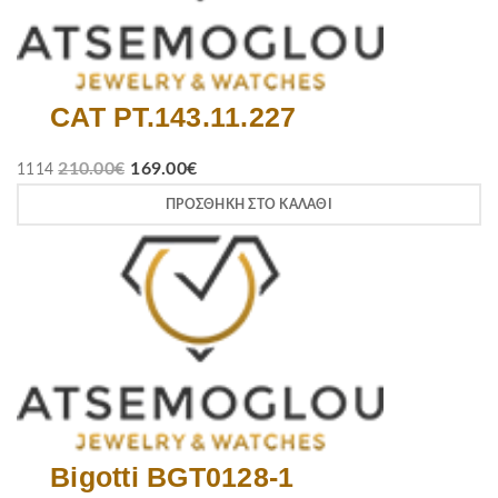
CAT PT.143.11.227
210.00
€
169.00
€
1114
ΠΡΟΣΘΉΚΗ ΣΤΟ ΚΑΛΆΘΙ
Bigotti BGT0128-1