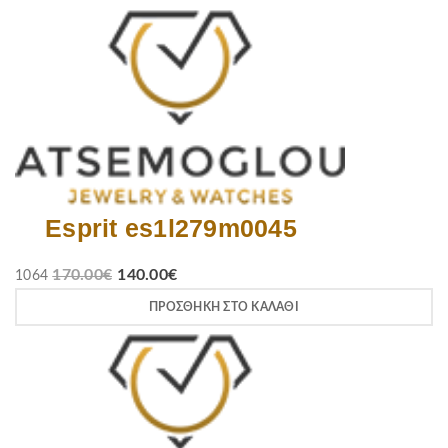
Esprit es1l279m0045
170.00
€
140.00
€
1064
ΠΡΟΣΘΉΚΗ ΣΤΟ ΚΑΛΆΘΙ