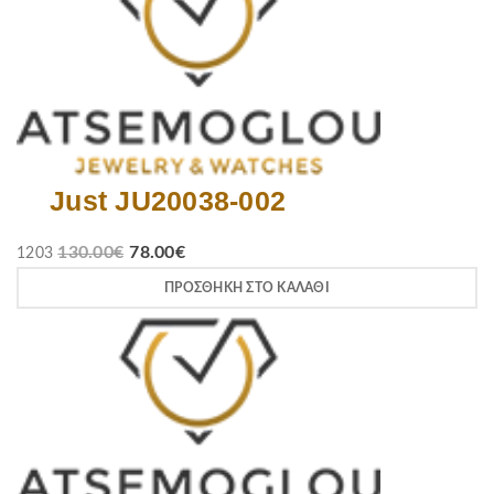
Just JU20038-002
130.00
€
78.00
€
1203
ΠΡΟΣΘΉΚΗ ΣΤΟ ΚΑΛΆΘΙ