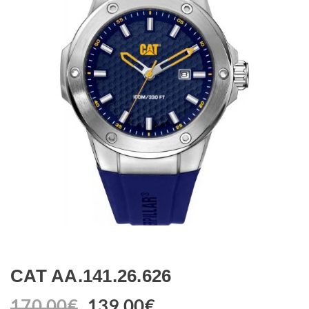
CAT AA.141.26.626
170.00
€
139.00
€