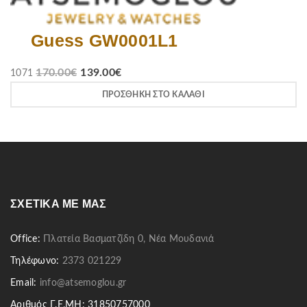
Guess GW0001L1
170.00
€
139.00
€
1071
ΠΡΟΣΘΉΚΗ ΣΤΟ ΚΑΛΆΘΙ
ΣΧΕΤΙΚΆ ΜΕ ΜΑΣ
Office:
Πλατεία Βασματζίδη 0, Νέα Μουδανιά
Τηλέφωνο:
2373 021229
Email:
info@atsemoglou.gr
Αριθμός Γ.Ε.ΜΗ: 31850757000