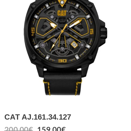
CAT AJ.161.34.127
200.00
€
159.00
€