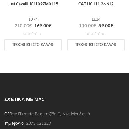
Just Cavalli JC1L097M0115
CAT LK.111.26.612
1074
1124
210.00
€
169.00
€
110.00
€
89.00
€
ΠΡΟΣΘΉΚΗ ΣΤΟ ΚΑΛΆΘΙ
ΠΡΟΣΘΉΚΗ ΣΤΟ ΚΑΛΆΘΙ
ΣΧΕΤΙΚΆ ΜΕ ΜΑΣ
Office:
Πλατεία Βασματζίδη 0, Νέα Μουδανιά
Τηλέφωνο:
2373 021229