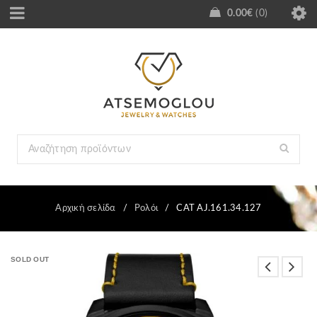
0.00
€
0
Αρχική σελίδα
/
Ρολόι
/
CAT AJ.161.34.127
SOLD OUT