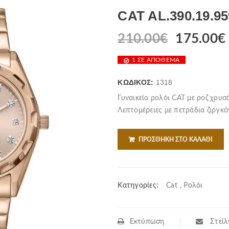
CAT AL.390.19.95
210.00
€
175.00
€
1 ΣΕ ΑΠΌΘΕΜΑ
ΚΩΔΙΚΌΣ:
1318
Γυναικείο ρολόι CAT με ροζ χρυσ
Λεπτομέρειες με πετράδια ζιργκό
ΠΡΟΣΘΉΚΗ ΣΤΟ ΚΑΛΆΘΙ
Κατηγορίες:
Cat
,
Ρολόι
Εκτύπωση
Στείλτ