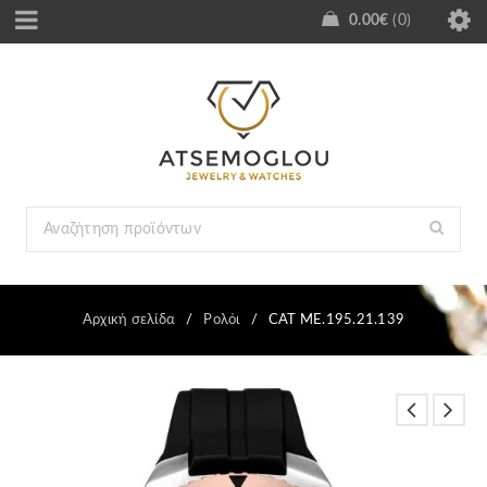
0.00
€
0
Αρχική σελίδα
/
Ρολόι
/
CAT ME.195.21.139