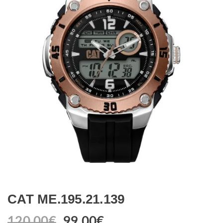
CAT ME.195.21.139
120.00
€
99.00
€