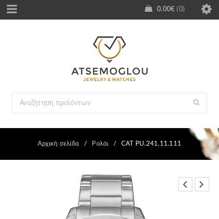
0.00
€
0
Αρχική σελίδα
/
Ρολόι
/
CAT PU.241.11.111