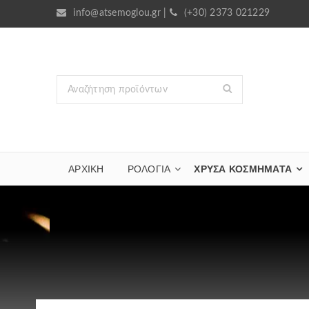
info@atsemoglou.gr
|
(+30) 2373 021229
ΑΡΧΙΚΗ
ΡΟΛΟΓΙΑ
ΧΡΥΣΆ ΚΟΣΜΉΜΑΤΑ