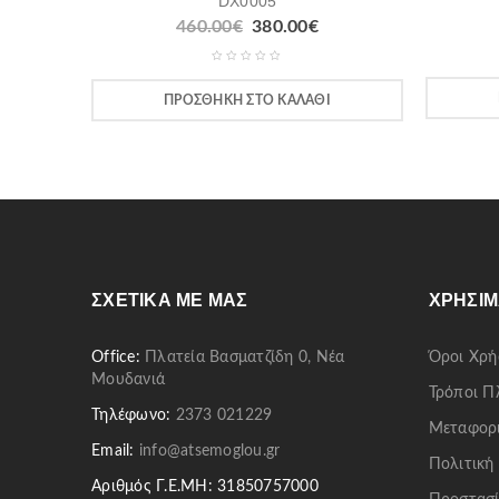
DX0005
460.00
€
380.00
€
ΠΡΟΣΘΉΚΗ ΣΤΟ ΚΑΛΆΘΙ
ΣΧΕΤΙΚΆ ΜΕ ΜΑΣ
ΧΡΉΣΙΜ
Office:
Πλατεία Βασματζίδη 0, Νέα
Όροι Χρή
Μουδανιά
Τρόποι 
Τηλέφωνο:
2373 021229
Μεταφορ
Email:
info@atsemoglou.gr
Πολιτική
Αριθμός Γ.Ε.ΜΗ: 31850757000