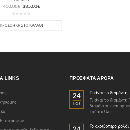
410.00
€
335.00
€
ΠΡΟΣΘΉΚΗ ΣΤΟ ΚΑΛΆΘΙ
Α LINKS
ΠΡΌΣΦΑΤΑ ΆΡΘΡΑ
σης
Τι είναι το διαμάντι;
24
Τι είναι το διαμάντι; 
Πληρωμής
ΝΟΈ
διαμάντια είναι ορυκ
ικά
κρύσταλλοι
 Επιστροφών
Το ακριβότερο ρολόι
24