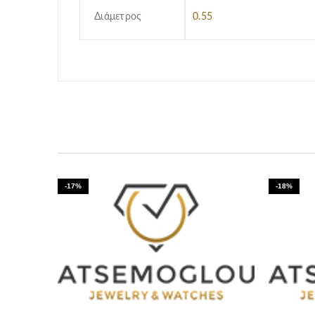
Διάμετρος
0.55
-17%
-18%