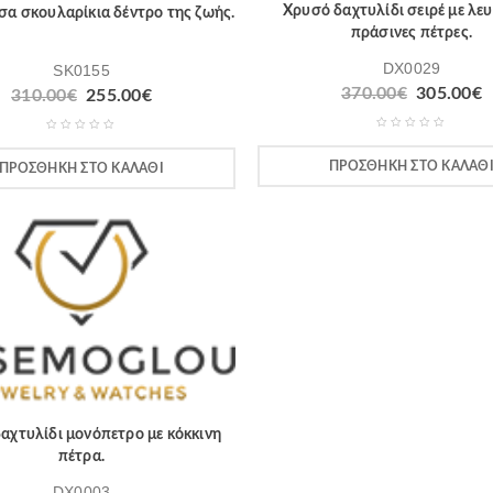
Χρυσό δαχτυλίδι σειρέ με λευ
α σκουλαρίκια δέντρο της ζωής.
πράσινες πέτρες.
DX0029
SK0155
370.00
€
305.00
€
310.00
€
255.00
€
ΠΡΟΣΘΉΚΗ ΣΤΟ ΚΑΛΆΘ
ΠΡΟΣΘΉΚΗ ΣΤΟ ΚΑΛΆΘΙ
αχτυλίδι μονόπετρο με κόκκινη
πέτρα.
DX0003