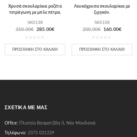
Χρυσά σκουλαρίκια ροζέτα
Λευκόχρυσα σκουλαρίκια με
τετράγωνη με μπλε πέτρα.
ζιργκόν.
SK0138
SK0158
350.00
€
285.00
€
200.00
€
160.00
€
ΠΡΟΣΘΉΚΗ ΣΤΟ ΚΑΛΆΘΙ
ΠΡΟΣΘΉΚΗ ΣΤΟ ΚΑΛΆΘΙ
ΣΧΕΤΙΚΆ ΜΕ ΜΑΣ
Office:
Πλατεία Βασματζίδη 0, Νέα Μουδανιά
Τηλέφωνο:
2373 021229