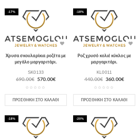
-17%
-18%
Χρυσα σκουλαρίκια ροζέτα με
Ροζ χρυσό κολιέ κύκλος με
μεγάλο μαργαριτάρι.
μαργαριτάρι.
SK0133
KL0011
690.00
€
570.00
€
440.00
€
360.00
€
ΠΡΟΣΘΉΚΗ ΣΤΟ ΚΑΛΆΘΙ
ΠΡΟΣΘΉΚΗ ΣΤΟ ΚΑΛΆΘΙ
-18%
-20%