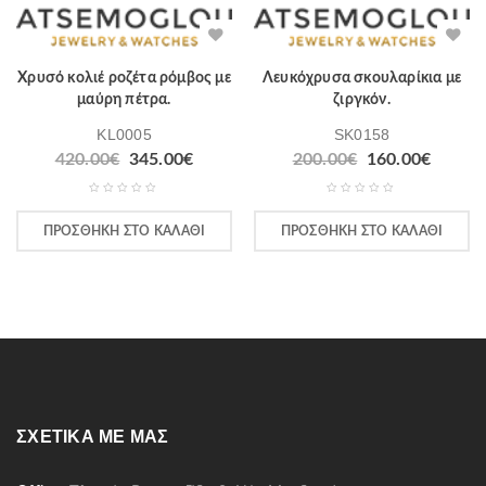
Χρυσό κολιέ ροζέτα ρόμβος με
Λευκόχρυσα σκουλαρίκια με
μαύρη πέτρα.
ζιργκόν.
KL0005
SK0158
420.00
€
345.00
€
200.00
€
160.00
€
ΠΡΟΣΘΉΚΗ ΣΤΟ ΚΑΛΆΘΙ
ΠΡΟΣΘΉΚΗ ΣΤΟ ΚΑΛΆΘΙ
ΣΧΕΤΙΚΆ ΜΕ ΜΑΣ