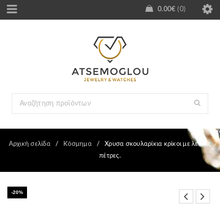
0.00
€
0
Αρχική σελίδα
/
Κόσμημα
/
Χρυσα σκουλαρίκια κρίκοι με λευκές
πέτρες.
-20%