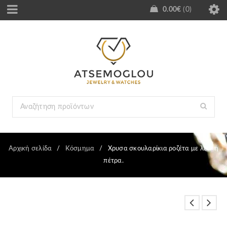
0.00
€
0
Αρχική σελίδα
/
Κόσμημα
/
Χρυσα σκουλαρίκια ροζέτα με λευκή
πέτρα.