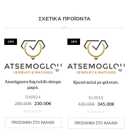
ΣΧΕΤΙΚΆ ΠΡΟΪΌΝΤΑ
-18%
-18%
Λευκόχρυσο δαχτυλίδι άπειρο
Χρυσό κολιέ με φίλντισι.
μικρό.
DX0024
KL0015
280.00
€
230.00
€
420.00
€
345.00
€
ΠΡΟΣΘΉΚΗ ΣΤΟ ΚΑΛΆΘΙ
ΠΡΟΣΘΉΚΗ ΣΤΟ ΚΑΛΆΘΙ