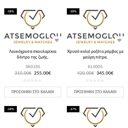
-18%
-18%
Λευκόχρυσα σκουλαρίκια
Χρυσό κολιέ ροζέτα ρόμβος με
δέντρο της ζωής.
μαύρη πέτρα.
SK0155
KL0005
310.00
€
255.00
€
420.00
€
345.00
€
ΠΡΟΣΘΉΚΗ ΣΤΟ ΚΑΛΆΘΙ
ΠΡΟΣΘΉΚΗ ΣΤΟ ΚΑΛΆΘΙ
-18%
-17%