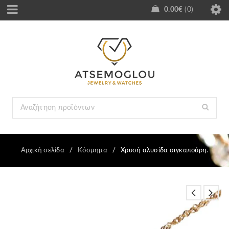
0.00
€
0
Αρχική σελίδα
/
Κόσμημα
/
Χρυσή αλυσίδα σιγκαπούρη.