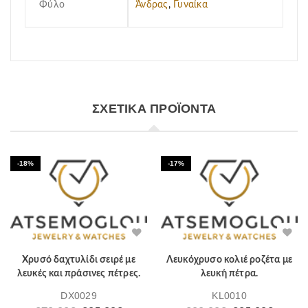
Φύλο
Άνδρας
,
Γυναίκα
ΣΧΕΤΙΚΆ ΠΡΟΪΌΝΤΑ
-18%
-17%
Χρυσό δαχτυλίδι σειρέ με
Λευκόχρυσο κολιέ ροζέτα με
λευκές και πράσινες πέτρες.
λευκή πέτρα.
DX0029
KL0010