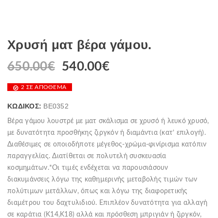
Χρυσή ματ βέρα γάμου.
650.00
€
540.00
€
2 ΣΕ ΑΠΌΘΕΜΑ
ΚΩΔΙΚΌΣ:
BE0352
Βέρα γάμου λουστρέ με ματ σκάλισμα σε χρυσό ή λευκό χρυσό,
με δυνατότητα προσθήκης ζιργκόν ή διαμάντια (κατ’ επιλογή).
Διαθέσιμες σε οποιοδήποτε μέγεθος-χρώμα-φινίρισμα κατόπιν
παραγγελίας. Διατίθεται σε πολυτελή συσκευασία
κοσμημάτων.*Οι τιµές ενδέχεται να παρουσιάσουν
διακυµάνσεις λόγω της καθηµερινής µεταβολής τιµών των
πολύτιµων µετάλλων, όπως και λόγω της διαφορετικής
διαµέτρου του δαχτυλιδιού. Επιπλέον δυνατότητα για αλλαγή
σε καράτια (Κ14,Κ18) αλλά και πρόσθεση μπριγιάν ή ζιργκόν,