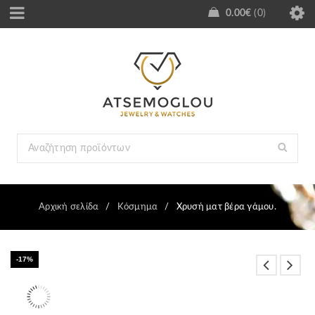
0.00
€
0
Αρχική σελίδα
/
Κόσμημα
/
Χρυσή ματ βέρα γάμου.
-17%