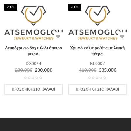
-18%
-18%
Λευκόχρυσο δαχτυλίδι άπειρο
Χρυσό κολιέ ροζέτα με λευκή
μικρό.
πέτρα.
DX0024
KL0007
280.00
€
230.00
€
410.00
€
335.00
€
ΠΡΟΣΘΉΚΗ ΣΤΟ ΚΑΛΆΘΙ
ΠΡΟΣΘΉΚΗ ΣΤΟ ΚΑΛΆΘΙ