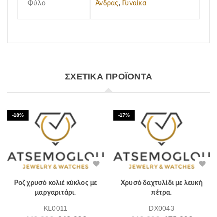
Φύλο
Άνδρας
,
Γυναίκα
ΣΧΕΤΙΚΆ ΠΡΟΪΌΝΤΑ
-18%
-17%
Ροζ χρυσό κολιέ κύκλος με
Χρυσό δαχτυλίδι με λευκή
μαργαριτάρι.
πέτρα.
KL0011
DX0043