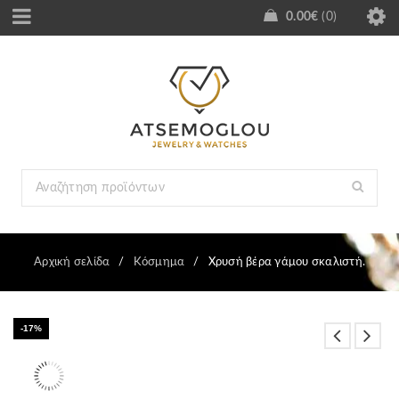
0.00
€
0
Αρχική σελίδα
/
Κόσμημα
/
Χρυσή βέρα γάμου σκαλιστή.
-17%