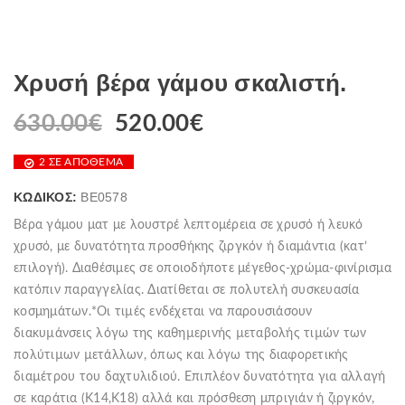
Χρυσή βέρα γάμου σκαλιστή.
630.00
€
520.00
€
Original
Η
price
τρέχουσα
2 ΣΕ ΑΠΌΘΕΜΑ
was:
τιμή
630.00€.
είναι:
ΚΩΔΙΚΌΣ:
BE0578
520.00€.
Βέρα γάμου ματ με λουστρέ λεπτομέρεια σε χρυσό ή λευκό
χρυσό, με δυνατότητα προσθήκης ζιργκόν ή διαμάντια (κατ’
επιλογή). Διαθέσιμες σε οποιοδήποτε μέγεθος-χρώμα-φινίρισμα
κατόπιν παραγγελίας. Διατίθεται σε πολυτελή συσκευασία
κοσμημάτων.*Οι τιµές ενδέχεται να παρουσιάσουν
διακυµάνσεις λόγω της καθηµερινής µεταβολής τιµών των
πολύτιµων µετάλλων, όπως και λόγω της διαφορετικής
διαµέτρου του δαχτυλιδιού. Επιπλέον δυνατότητα για αλλαγή
σε καράτια (Κ14,Κ18) αλλά και πρόσθεση μπριγιάν ή ζιργκόν,