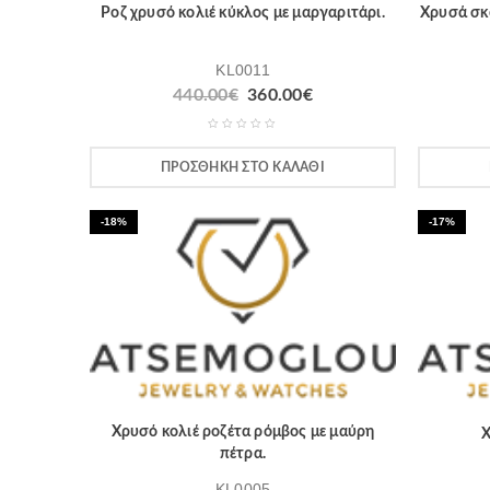
Ροζ χρυσό κολιέ κύκλος με μαργαριτάρι.
Χρυσά σκο
KL0011
440.00
€
360.00
€
ΠΡΟΣΘΉΚΗ ΣΤΟ ΚΑΛΆΘΙ
-18%
-17%
Χρυσό κολιέ ροζέτα ρόμβος με μαύρη
Χ
πέτρα.
KL0005