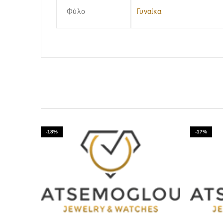
Φύλο
Γυναίκα
-18%
-17%