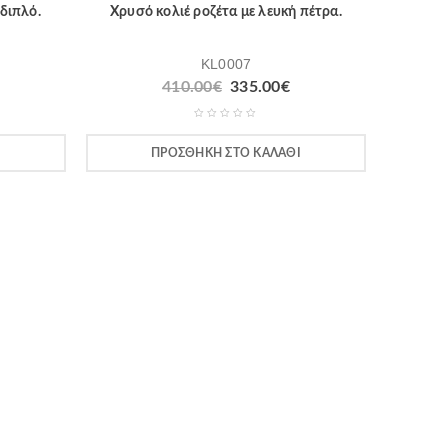
διπλό.
Χρυσό κολιέ ροζέτα με λευκή πέτρα.
KL0007
410.00
€
335.00
€
Ι
ΠΡΟΣΘΉΚΗ ΣΤΟ ΚΑΛΆΘΙ