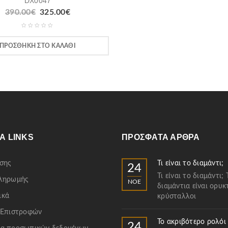
DX0047
390.00
€
325.00
€
ΠΡΟΣΘΉΚΗ ΣΤΟ ΚΑΛΆΘΙ
Α LINKS
ΠΡΌΣΦΑΤΑ ΆΡΘΡΑ
σης
Τι είναι το διαμάντι;
24
Τι είναι το διαμάντι; 
Πληρωμής
ΝΟΈ
διαμάντια είναι ορυκ
ικά
κρύσταλλοι
 Επιστροφών
Το ακριβότερο ρολόι
24