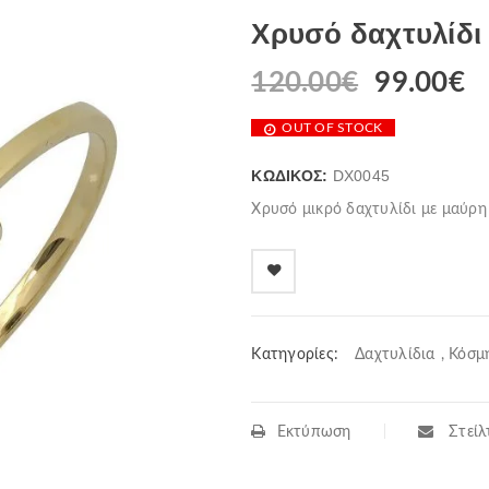
Χρυσό δαχτυλίδι
120.00
€
99.00
€
OUT OF STOCK
ΚΩΔΙΚΌΣ:
DX0045
Χρυσό μικρό δαχτυλίδι με μαύρη
Κατηγορίες:
Δαχτυλίδια
,
Κόσμ
Εκτύπωση
Στείλτ