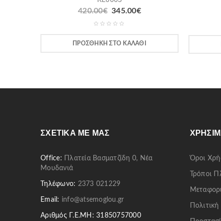
420.00
€
345.00
€
ΠΡΟΣΘΉΚΗ ΣΤΟ ΚΑΛΆΘΙ
ΣΧΕΤΙΚΆ ΜΕ ΜΑΣ
ΧΡΉΣΙΜ
Office:
Πλατεία Βασματζίδη 0, Νέα
Όροι Χρή
Μουδανιά
Τρόποι 
Τηλέφωνο:
2373 021229
Μεταφορ
Email:
info@atsemoglou.gr
Πολιτική
Αριθμός Γ.Ε.ΜΗ: 31850757000