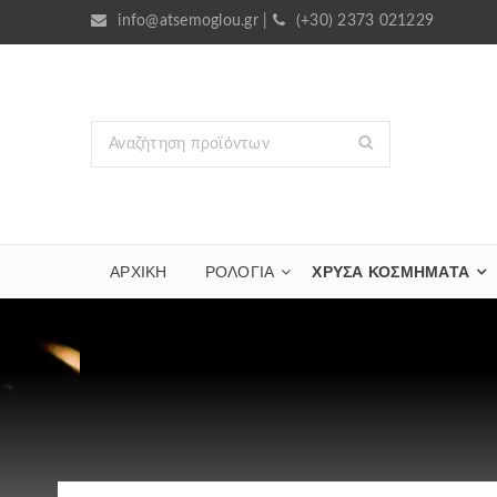
info@atsemoglou.gr
|
(+30) 2373 021229
ΑΡΧΙΚΗ
ΡΟΛΟΓΙΑ
ΧΡΥΣΆ ΚΟΣΜΉΜΑΤΑ