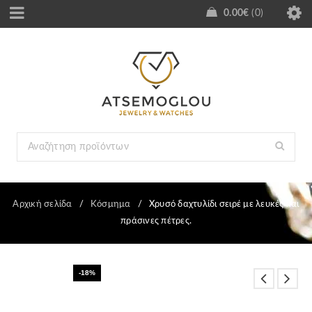
0.00
€
0
Αρχική σελίδα
/
Κόσμημα
/
Χρυσό δαχτυλίδι σειρέ με λευκές και
πράσινες πέτρες.
-18%