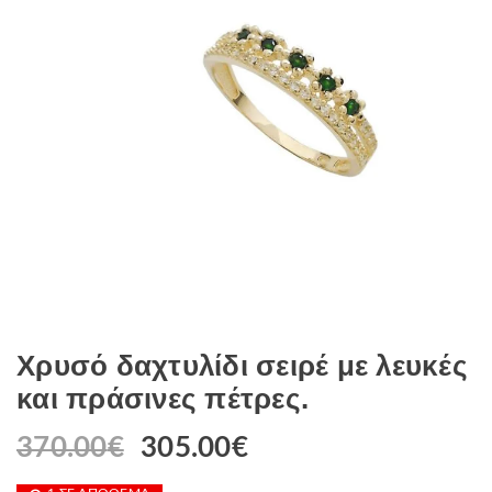
Χρυσό δαχτυλίδι σειρέ με λευκές
και πράσινες πέτρες.
370.00
€
Original
305.00
€
Η
price
τρέχουσα