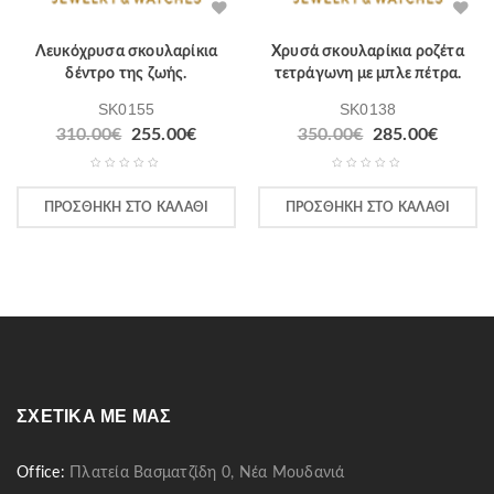
Λευκόχρυσα σκουλαρίκια
Χρυσά σκουλαρίκια ροζέτα
δέντρο της ζωής.
τετράγωνη με μπλε πέτρα.
SK0155
SK0138
Original
Η
Original
Η
310.00
€
255.00
€
350.00
€
285.00
€
price
τρέχουσα
price
τρέχο
was:
τιμή
was:
τιμή
310.00€.
είναι:
350.00€.
είναι:
ΠΡΟΣΘΉΚΗ ΣΤΟ ΚΑΛΆΘΙ
ΠΡΟΣΘΉΚΗ ΣΤΟ ΚΑΛΆΘΙ
255.00€.
285.00
ΣΧΕΤΙΚΆ ΜΕ ΜΑΣ
Office:
Πλατεία Βασματζίδη 0, Νέα Μουδανιά