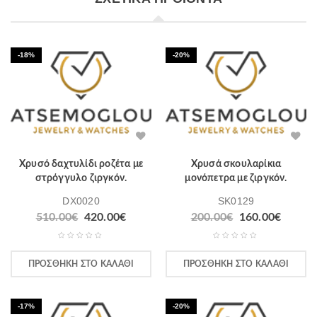
-18%
-20%
Χρυσό δαχτυλίδι ροζέτα με
Χρυσά σκουλαρίκια
στρόγγυλο ζιργκόν.
μονόπετρα με ζιργκόν.
DX0020
SK0129
Original
Η
Original
Η
510.00
€
420.00
€
200.00
€
160.00
€
price
τρέχουσα
price
τρέχο
was:
τιμή
was:
τιμή
510.00€.
είναι:
200.00€.
είναι:
ΠΡΟΣΘΉΚΗ ΣΤΟ ΚΑΛΆΘΙ
ΠΡΟΣΘΉΚΗ ΣΤΟ ΚΑΛΆΘΙ
420.00€.
160.00
-17%
-20%