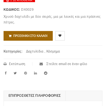
1 ΣΕ ΑΠΌΘΕΜΑ
was:
τιμή
370.00€.
είναι:
ΚΩΔΙΚΌΣ:
DX0029
305.00€.
Χρυσό δαχτυλίδι με δύο σειρές, μια με λευκές και μια πράσινες
πέτρες.
ΠΡΟΣΘΉΚΗ ΣΤΟ ΚΑΛΆΘΙ
Κατηγορίες:
Δαχτυλίδια
,
Κόσμημα
Εκτύπωση
Στείλτε email σε έναν φίλο
ΕΠΙΠΡΌΣΘΕΤΕΣ ΠΛΗΡΟΦΟΡΊΕΣ