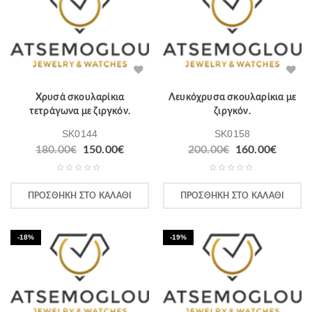
Χρυσά σκουλαρίκια
Λευκόχρυσα σκουλαρίκια με
τετράγωνα με ζιργκόν.
ζιργκόν.
SK0144
SK0158
Original
Η
Original
Η
180.00
€
150.00
€
200.00
€
160.00
€
price
τρέχουσα
price
τρέχο
was:
τιμή
was:
τιμή
180.00€.
είναι:
200.00€.
είναι:
ΠΡΟΣΘΉΚΗ ΣΤΟ ΚΑΛΆΘΙ
ΠΡΟΣΘΉΚΗ ΣΤΟ ΚΑΛΆΘΙ
150.00€.
160.00
-18%
-19%