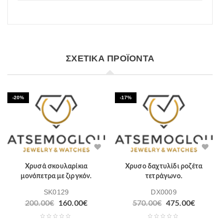
ΣΧΕΤΙΚΆ ΠΡΟΪΌΝΤΑ
-20%
-17%
Χρυσά σκουλαρίκια
Χρυσο δαχτυλίδι ροζέτα
μονόπετρα με ζιργκόν.
τετράγωνο.
SK0129
DX0009
200.00
€
160.00
€
570.00
€
475.00
€