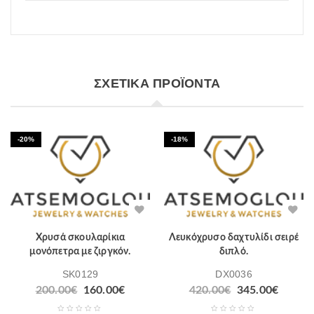
ΣΧΕΤΙΚΆ ΠΡΟΪΌΝΤΑ
-20%
-18%
Χρυσά σκουλαρίκια
Λευκόχρυσο δαχτυλίδι σειρέ
μονόπετρα με ζιργκόν.
διπλό.
SK0129
DX0036
200.00
€
160.00
€
420.00
€
345.00
€