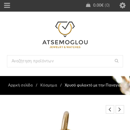
0.00
€
0
Αρχική σελίδα
/
Κόσμημα
/
Χρυσό φυλακτό με την Παναγία.