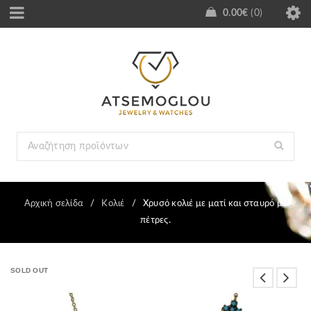
0.00
€
0
Αρχική σελίδα
/
Κολιέ
/
Χρυσό κολιέ με ματί και σταυρό με
πέτρες.
SOLD OUT