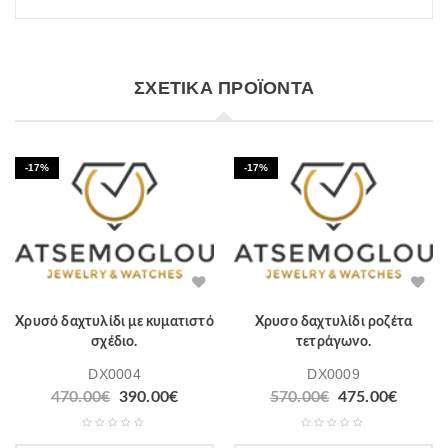
ΣΧΕΤΙΚΆ ΠΡΟΪΌΝΤΑ
-17%
-17%
Χρυσό δαχτυλίδι με κυματιστό
Χρυσο δαχτυλίδι ροζέτα
σχέδιο.
τετράγωνο.
DX0004
DX0009
Original
Η
Original
Η
470.00
€
390.00
€
570.00
€
475.00
€
price
τρέχουσα
price
τρέχο
was:
τιμή
was:
τιμή