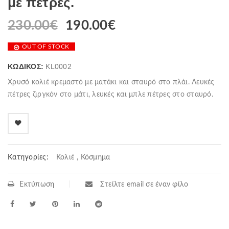
με πέτρες.
230.00
€
Original
190.00
€
Η
price
τρέχουσα
OUT OF STOCK
was:
τιμή
230.00€.
είναι:
ΚΩΔΙΚΌΣ:
KL0002
190.00€.
Χρυσό κολιέ κρεμαστό με ματάκι και σταυρό στο πλάι. Λευκές
πέτρες ζιργκόν στο μάτι, λευκές και μπλε πέτρες στο σταυρό.
Κατηγορίες:
Κολιέ
,
Κόσμημα
Εκτύπωση
Στείλτε email σε έναν φίλο