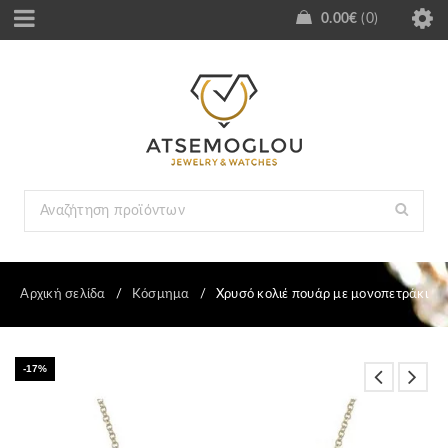
0.00
€
0
Αρχική σελίδα
/
Κόσμημα
/
Χρυσό κολιέ πουάρ με μονοπετράκι
-17%