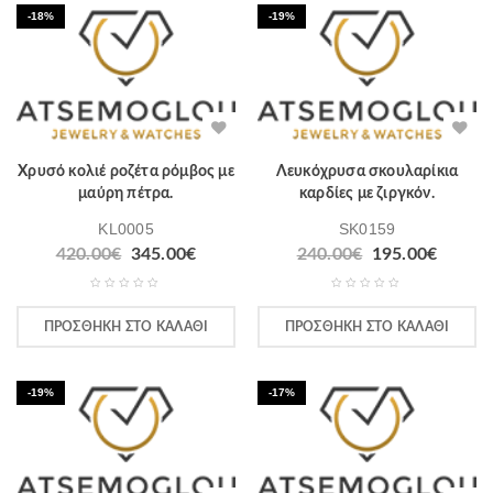
-18%
-19%
Χρυσό κολιέ ροζέτα ρόμβος με
Λευκόχρυσα σκουλαρίκια
μαύρη πέτρα.
καρδίες με ζιργκόν.
KL0005
SK0159
420.00
€
345.00
€
240.00
€
195.00
€
ΠΡΟΣΘΉΚΗ ΣΤΟ ΚΑΛΆΘΙ
ΠΡΟΣΘΉΚΗ ΣΤΟ ΚΑΛΆΘΙ
-19%
-17%