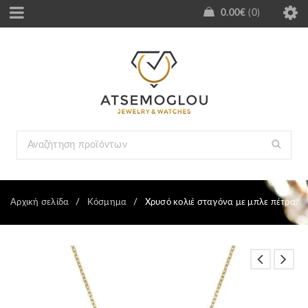
0.00
€
0
Αρχική σελίδα
/
Κόσμημα
/
Χρυσό κολιέ σταγόνα με μπλε πέτρα.