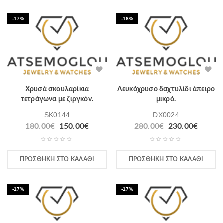
-17%
-18%
Χρυσά σκουλαρίκια
Λευκόχρυσο δαχτυλίδι άπειρο
τετράγωνα με ζιργκόν.
μικρό.
SK0144
DX0024
180.00
€
150.00
€
280.00
€
230.00
€
ΠΡΟΣΘΉΚΗ ΣΤΟ ΚΑΛΆΘΙ
ΠΡΟΣΘΉΚΗ ΣΤΟ ΚΑΛΆΘΙ
-17%
-17%