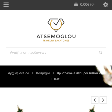
0.00
€
0
Αρχική σελίδα
/
Κόσμημα
/
Χρυσό κολιέ σταυροί τύπου Van
Cleef.