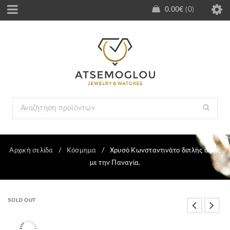
0.00
€
0
Αρχική σελίδα
/
Κόσμημα
/
Χρυσό Κωνσταντινάτο διπλής όψης
με την Παναγία.
SOLD OUT