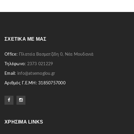
ΣΧΕΤΙΚΆ ΜΕ ΜΑΣ
Office:
Πλατεία Βασματζίδη 0, Νέα Μουδανιά
Τηλέφωνο:
2373 021229
Email:
info@atsemoglou.gr
Αριθμός Γ.Ε.ΜΗ: 31850757000
ΧΡΉΣΙΜΑ LINKS