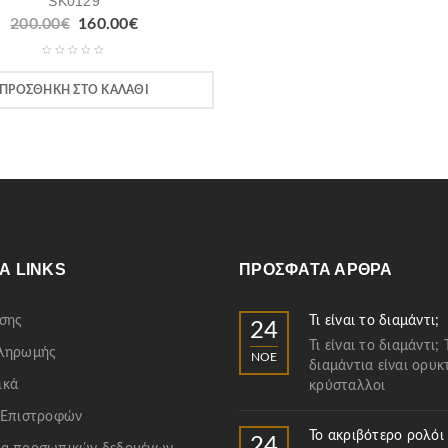
SK0129
200.00
€
160.00
€
ΠΡΟΣΘΉΚΗ ΣΤΟ ΚΑΛΆΘΙ
Α LINKS
ΠΡΌΣΦΑΤΑ ΆΡΘΡΑ
σης
Τι είναι το διαμάντι;
24
Τι είναι το διαμάντι; 
Πληρωμής
ΝΟΈ
διαμάντια είναι ορυκ
ικά
κρύσταλλοι
 Επιστροφών
Το ακριβότερο ρολόι
24