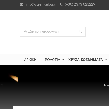
info@atsemoglou.gr
|
(+30) 2373 021229
ΑΡΧΙΚΗ
ΡΟΛΟΓΙΑ
ΧΡΥΣΆ ΚΟΣΜΉΜΑΤΑ
Αρχ