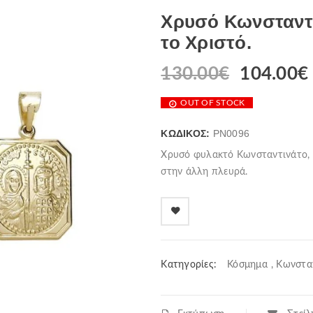
Χρυσό Κωνσταντι
το Χριστό.
130.00
€
104.00
€
OUT OF STOCK
ΚΩΔΙΚΌΣ:
PN0096
Χρυσό φυλακτό Κωνσταντινάτο, 
στην άλλη πλευρά.
Κατηγορίες:
Κόσμημα
,
Κωνσταν