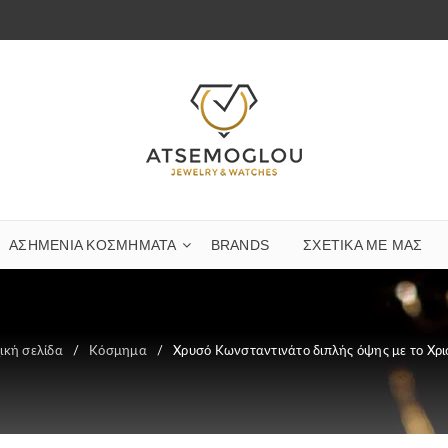
ΑΣΗΜΈΝΙΑ ΚΟΣΜΉΜΑΤΑ
BRANDS
ΣΧΕΤΙΚΆ ΜΕ ΜΑΣ
ική σελίδα
/
Κόσμημα
/
Χρυσό Κωνσταντινάτο διπλής όψης με το Χρι