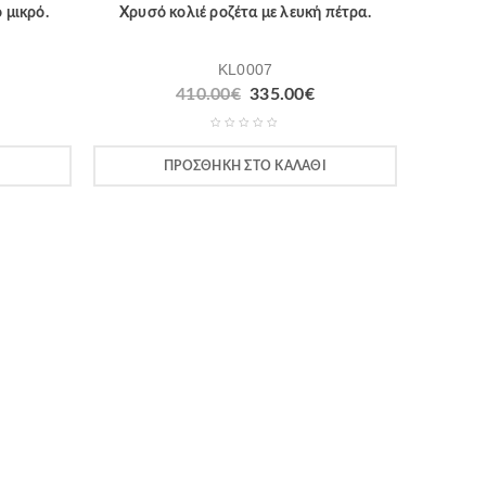
 μικρό.
Χρυσό κολιέ ροζέτα με λευκή πέτρα.
KL0007
410.00
€
335.00
€
Ι
ΠΡΟΣΘΉΚΗ ΣΤΟ ΚΑΛΆΘΙ