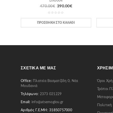
DX0004
470.00
€
390.00
€
ΠΡΟΣΘΉΚΗ ΣΤΟ ΚΑΛΆΘΙ
ΣΧΕΤΙΚΆ ΜΕ ΜΑΣ
ΧΡΉΣΙΜ
Office:
Πλατεία Βασματζίδη 0, Νέα
Όροι Χρή
Μουδανιά
Τρόποι 
Τηλέφωνο:
2373 021229
Μεταφορ
Email:
info@atsemoglou.gr
Πολιτική
Αριθμός Γ.Ε.ΜΗ: 31850757000