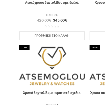
Λευκόχρυσο δαχτυλίδι σειρέ διπλό.
Χρυσο 
DX0036
420.00
€
345.00
€
ΠΡΟΣΘΉΚΗ ΣΤΟ ΚΑΛΆΘΙ
-17%
-20%
Χρυσό δαχτυλίδι με κυματιστό σχέδιο.
Χρυσά σκ