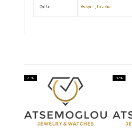
Φύλο
Άνδρας
,
Γυναίκα
-18%
-17%