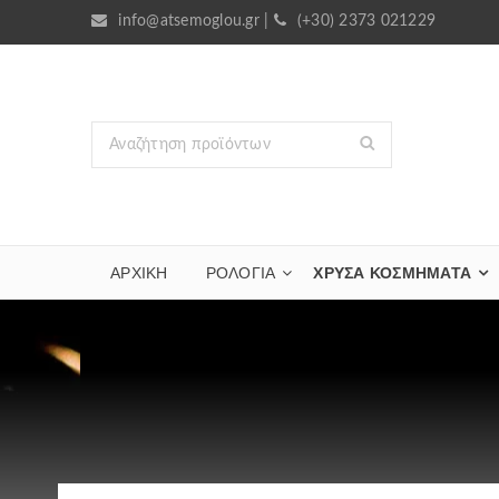
info@atsemoglou.gr
|
(+30) 2373 021229
ΑΡΧΙΚΗ
ΡΟΛΟΓΙΑ
ΧΡΥΣΆ ΚΟΣΜΉΜΑΤΑ