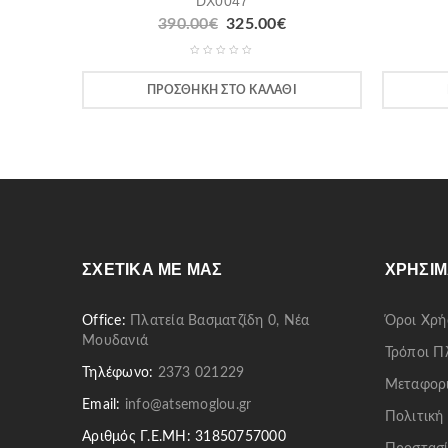
DX0047
390.00
€
325.00
€
ΠΡΟΣΘΉΚΗ ΣΤΟ ΚΑΛΆΘΙ
ΣΧΕΤΙΚΆ ΜΕ ΜΑΣ
ΧΡΉΣΙΜ
Office:
Πλατεία Βασματζίδη 0, Νέα
Όροι Χρή
Μουδανιά
Τρόποι 
Τηλέφωνο:
2373 021229
Μεταφορ
Email:
info@atsemoglou.gr
Πολιτική
Αριθμός Γ.Ε.ΜΗ: 31850757000