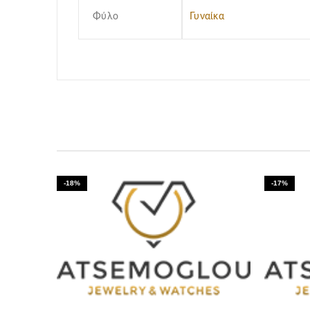
Φύλο
Γυναίκα
-18%
-17%