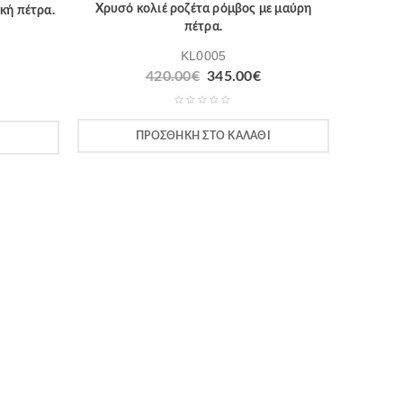
Χρυσό κολιέ ροζέτα ρόμβος με μαύρη
κή πέτρα.
πέτρα.
KL0005
420.00
€
345.00
€
ΠΡΟΣΘΉΚΗ ΣΤΟ ΚΑΛΆΘΙ
Ι