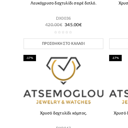
Λευκόχρυσο δαχτυλίδι σειρέ διπλό.
Χρυσ
DX0036
420.00
€
345.00
€
ΠΡΟΣΘΉΚΗ ΣΤΟ ΚΑΛΆΘΙ
-17%
-17%
Χρυσό δαχτυλίδι κόμπος.
Χρυσό δ