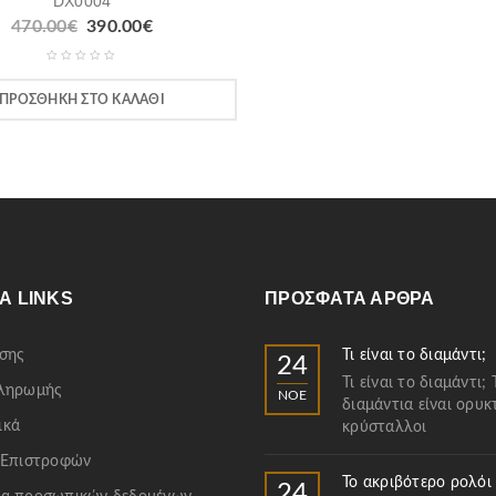
DX0004
470.00
€
390.00
€
ΠΡΟΣΘΉΚΗ ΣΤΟ ΚΑΛΆΘΙ
Α LINKS
ΠΡΌΣΦΑΤΑ ΆΡΘΡΑ
σης
Τι είναι το διαμάντι;
24
Τι είναι το διαμάντι; 
Πληρωμής
ΝΟΈ
διαμάντια είναι ορυκ
ικά
κρύσταλλοι
 Επιστροφών
Το ακριβότερο ρολόι
24