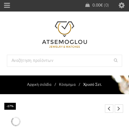
0.00
€
0
Αρχική σελίδα
/
Κόσμημα
/
Χρυσό Σετ.
-17%