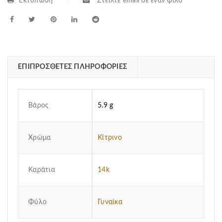
Εκτύπωση
Στείλτε email σε έναν φίλο
ΕΠΙΠΡΌΣΘΕΤΕΣ ΠΛΗΡΟΦΟΡΊΕΣ
Βάρος
5.9 g
Χρώμα
Κίτρινο
Καράτια
14k
Φύλο
Γυναίκα