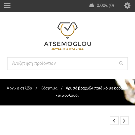
0.00
€
0
Αρχική σελίδα
/
Κόσμημα
/
Χρυσό βραχιόλι παιδικό με κορώνα
και λουλούδι.