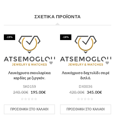
ΣΧΕΤΙΚΆ ΠΡΟΪΌΝΤΑ
-19%
-18%
Λευκόχρυσα σκουλαρίκια
Λευκόχρυσο δαχτυλίδι σειρέ
καρδίες με ζιργκόν.
διπλό.
SK0159
DX0036
240.00
€
195.00
€
420.00
€
345.00
€
ΠΡΟΣΘΉΚΗ ΣΤΟ ΚΑΛΆΘΙ
ΠΡΟΣΘΉΚΗ ΣΤΟ ΚΑΛΆΘΙ