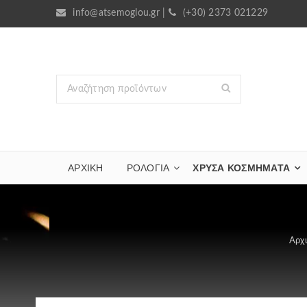
info@atsemoglou.gr
|
(+30) 2373 021229
ΑΡΧΙΚΗ
ΡΟΛΟΓΙΑ
ΧΡΥΣΆ ΚΟΣΜΉΜΑΤΑ
Αρχ