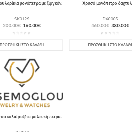
ουλαρίκια μονόπετρα με ζιργκόν.
Χρυσό μονόπετρο δαχτυλί
SK0129
DX0005
Original
Η
Original
200.00
€
160.00
€
460.00
€
380.00
€
price
τρέχουσα
price
τ
was:
τιμή
was:
τ
200.00€.
είναι:
460.00€.
ε
ΠΡΟΣΘΉΚΗ ΣΤΟ ΚΑΛΆΘΙ
ΠΡΟΣΘΉΚΗ ΣΤΟ ΚΑΛΆΘ
160.00€.
3
σο κολιέ ροζέτα με λευκή πέτρα.