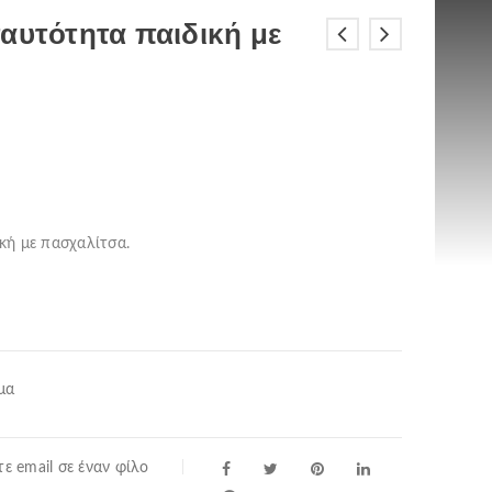
αυτότητα παιδική με
Η
τρέχουσα
τιμή
ίναι:
119.00€.
κή με πασχαλίτσα.
μα
ε email σε έναν φίλο