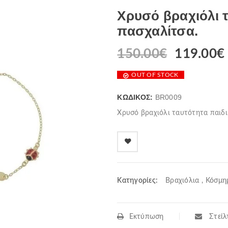
Χρυσό βραχιόλι τ
πασχαλίτσα.
150.00
€
Original
119.00
€
price
OUT OF STOCK
was:
150.00€.
ε
ΚΩΔΙΚΌΣ:
BR0009
Χρυσό βραχιόλι ταυτότητα παιδι
Κατηγορίες:
Βραχιόλια
,
Κόσμη
Εκτύπωση
Στείλτ