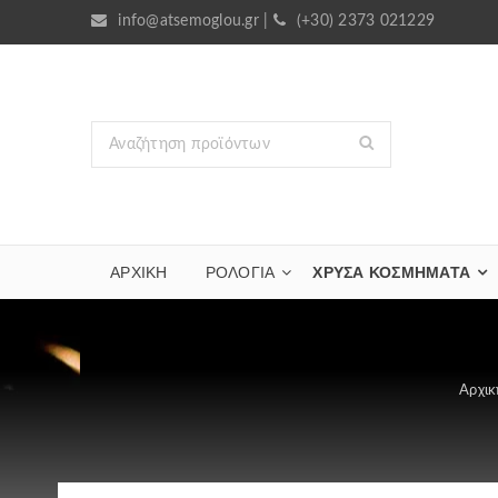
info@atsemoglou.gr
|
(+30) 2373 021229
ΑΡΧΙΚΗ
ΡΟΛΟΓΙΑ
ΧΡΥΣΆ ΚΟΣΜΉΜΑΤΑ
Αρχικ