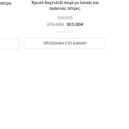
Χρυσό δαχτυλίδι σειρέ με λευκές και
 πέτρα.
πράσινες πέτρες.
DX0029
370.00
€
305.00
€
ΠΡΟΣΘΉΚΗ ΣΤΟ ΚΑΛΆΘΙ
Ι