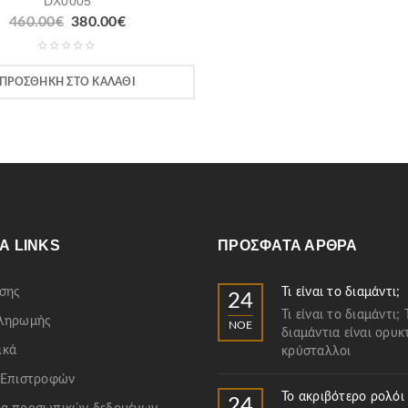
DX0005
460.00
€
380.00
€
ΠΡΟΣΘΉΚΗ ΣΤΟ ΚΑΛΆΘΙ
Α LINKS
ΠΡΌΣΦΑΤΑ ΆΡΘΡΑ
σης
Τι είναι το διαμάντι;
24
Τι είναι το διαμάντι; 
Πληρωμής
ΝΟΈ
διαμάντια είναι ορυκ
ικά
κρύσταλλοι
 Επιστροφών
Το ακριβότερο ρολόι
24