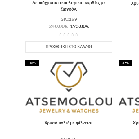
Λευκόχρυσα σκουλαρίκια καρδίες με
Χρυ
ζιργκόν.
SK0159
240.00
€
195.00
€
ΠΡΟΣΘΉΚΗ ΣΤΟ ΚΑΛΆΘΙ
-18%
-17%
Χρυσό κολιέ με φίλντισι.
Χρ