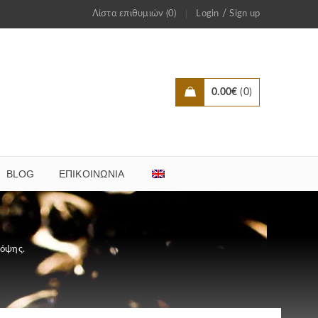
/
Λίστα επιθυμιών (0)
Login
Sign up
0.00
€
0
BLOG
ΕΠΙΚΟΙΝΩΝΊΑ
 όψης.