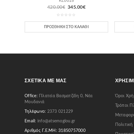
KL0015
420.00
€
345.00
€
ΠΡΟΣΘΉΚΗ ΣΤΟ ΚΑΛΆΘΙ
ΣΧΕΤΙΚΆ ΜΕ ΜΑΣ
ΧΡΉΣΙΜ
Office:
Πλατεία Βασματζίδη 0, Νέα
Όροι Χρή
Μουδανιά
Τρόποι 
Τηλέφωνο:
2373 021229
Μεταφορ
Email:
info@atsemoglou.gr
Πολιτική
Αριθμός Γ.Ε.ΜΗ: 31850757000