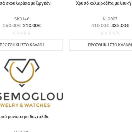
σά σκουλαρίκια με ζιργκόν.
Χρυσό κολιέ ροζέτα με λευκή
SK0146
KL0007
260.00
€
210.00
€
410.00
€
335.00
€
ΠΡΟΣΘΉΚΗ ΣΤΟ ΚΑΛΆΘΙ
ΠΡΟΣΘΉΚΗ ΣΤΟ ΚΑΛΆΘ
υσό μονόπετρο δαχτυλίδι.