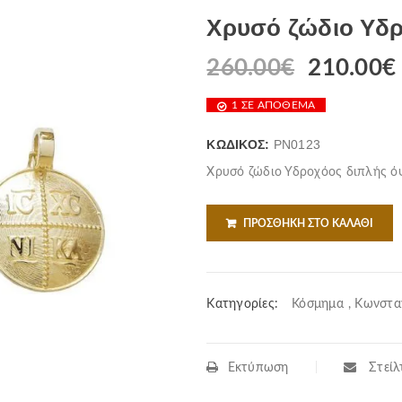
Χρυσό ζώδιο Υδρ
260.00
€
210.00
€
1 ΣΕ ΑΠΌΘΕΜΑ
ΚΩΔΙΚΌΣ:
PN0123
Χρυσό ζώδιο Υδροχόος διπλής ό
ΠΡΟΣΘΉΚΗ ΣΤΟ ΚΑΛΆΘΙ
Κατηγορίες:
Κόσμημα
,
Κωνσταν
Εκτύπωση
Στείλτ