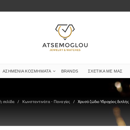
ΑΣΗΜΈΝΙΑ ΚΟΣΜΉΜΑΤΑ
BRANDS
ΣΧΕΤΙΚΆ ΜΕ ΜΑΣ
ή σελίδα
/
Κωνσταντινάτα - Παναγίες
/
Χρυσό ζώδιο Υδροχόος διπλής