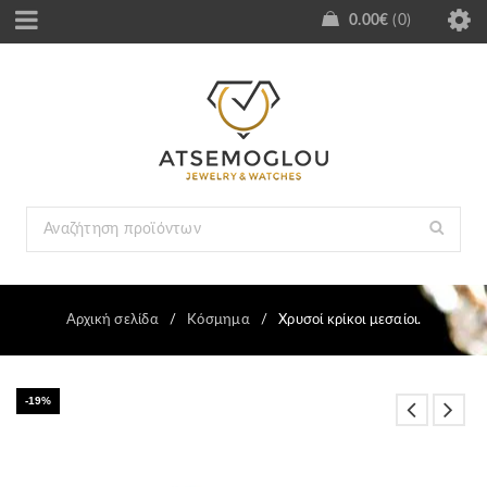
0.00
€
0
Αρχική σελίδα
/
Κόσμημα
/
Χρυσοί κρίκοι μεσαίοι.
-19%