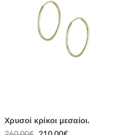
Χρυσοί κρίκοι μεσαίοι.
260.00
€
Original
210.00
€
Η