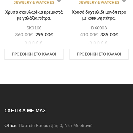
Χρυσά σκουλαρίκια κρεμαστά
Χρυσό δαχτυλίδι μονόπετρο
με γαλάζια πέτρα.
με κόκκινη πέτρα.
SK0166
DX0003
Original
Η
Original
Η
360.00
€
295.00
€
410.00
€
335.00
€
price
τρέχουσα
price
τρέχο
was:
τιμή
was:
τιμή
360.00€.
είναι:
410.00€.
είναι:
ΠΡΟΣΘΉΚΗ ΣΤΟ ΚΑΛΆΘΙ
ΠΡΟΣΘΉΚΗ ΣΤΟ ΚΑΛΆΘΙ
295.00€.
335.00
ΣΧΕΤΙΚΆ ΜΕ ΜΑΣ
Office:
Πλατεία Βασματζίδη 0, Νέα Μουδανιά