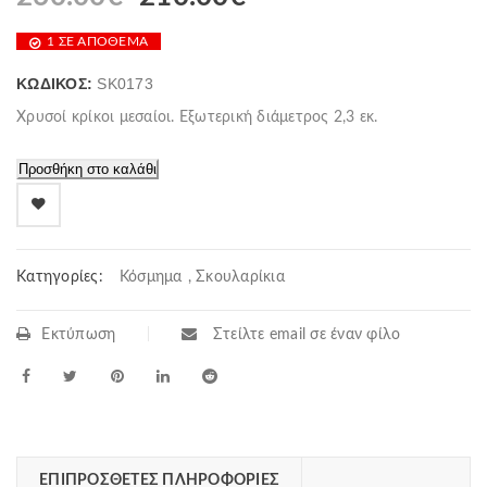
price
τρέχουσα
1 ΣΕ ΑΠΌΘΕΜΑ
was:
τιμή
260.00€.
είναι:
ΚΩΔΙΚΌΣ:
SK0173
210.00€.
Χρυσοί κρίκοι μεσαίοι. Εξωτερική διάμετρος 2,3 εκ.
Προσθήκη στο καλάθι
Κατηγορίες:
Κόσμημα
,
Σκουλαρίκια
Εκτύπωση
Στείλτε email σε έναν φίλο
ΕΠΙΠΡΌΣΘΕΤΕΣ ΠΛΗΡΟΦΟΡΊΕΣ