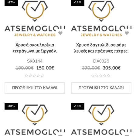
-17%
-18%
Χρυσά σκουλαρίκια
Χρυσό δαχτυλίδι σειρέ με
τετράγωνα με ζιργκόν.
λευκές και πράσινες πέτρες.
SK0144
DX0029
Original
Η
Original
Η
180.00
€
150.00
€
370.00
€
305.00
€
price
τρέχουσα
price
τρέχο
was:
τιμή
was:
τιμή
180.00€.
είναι:
370.00€.
είναι:
ΠΡΟΣΘΉΚΗ ΣΤΟ ΚΑΛΆΘΙ
ΠΡΟΣΘΉΚΗ ΣΤΟ ΚΑΛΆΘΙ
150.00€.
305.00
-18%
-18%