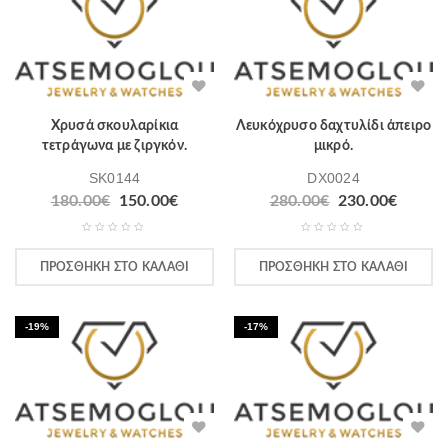
Χρυσά σκουλαρίκια
Λευκόχρυσο δαχτυλίδι άπειρο
τετράγωνα με ζιργκόν.
μικρό.
SK0144
DX0024
180.00
€
150.00
€
280.00
€
230.00
€
ΠΡΟΣΘΉΚΗ ΣΤΟ ΚΑΛΆΘΙ
ΠΡΟΣΘΉΚΗ ΣΤΟ ΚΑΛΆΘΙ
-19%
-17%