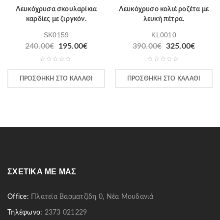
Λευκόχρυσα σκουλαρίκια
Λευκόχρυσο κολιέ ροζέτα με
καρδίες με ζιργκόν.
λευκή πέτρα.
SK0159
KL0010
240.00
€
195.00
€
390.00
€
325.00
€
ΠΡΟΣΘΉΚΗ ΣΤΟ ΚΑΛΆΘΙ
ΠΡΟΣΘΉΚΗ ΣΤΟ ΚΑΛΆΘΙ
ΣΧΕΤΙΚΆ ΜΕ ΜΑΣ
Office:
Πλατεία Βασματζίδη 0, Νέα Μουδανιά
Τηλέφωνο:
2373 021229