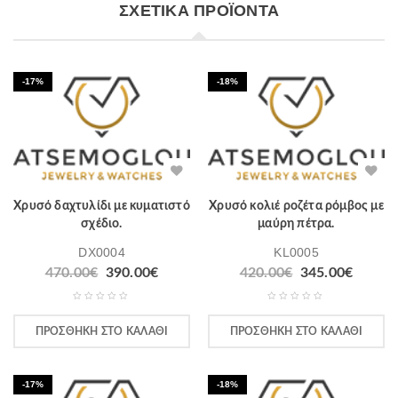
ΣΧΕΤΙΚΆ ΠΡΟΪΌΝΤΑ
-17%
-18%
Χρυσό δαχτυλίδι με κυματιστό
Χρυσό κολιέ ροζέτα ρόμβος με
σχέδιο.
μαύρη πέτρα.
DX0004
KL0005
470.00
€
390.00
€
420.00
€
345.00
€
ΠΡΟΣΘΉΚΗ ΣΤΟ ΚΑΛΆΘΙ
ΠΡΟΣΘΉΚΗ ΣΤΟ ΚΑΛΆΘΙ
-17%
-18%