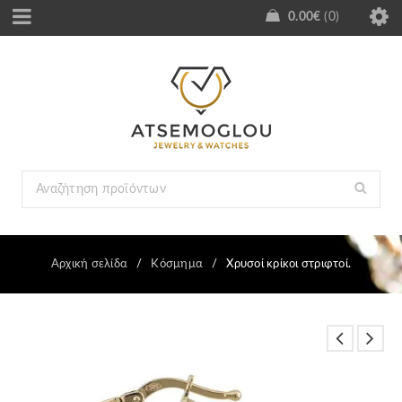
0.00
€
0
Αρχική σελίδα
/
Κόσμημα
/
Χρυσοί κρίκοι στριφτοί.