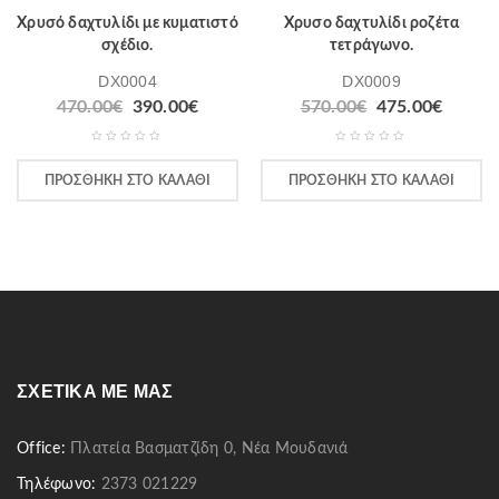
Χρυσό δαχτυλίδι με κυματιστό
Χρυσο δαχτυλίδι ροζέτα
σχέδιο.
τετράγωνο.
DX0004
DX0009
470.00
€
390.00
€
570.00
€
475.00
€
ΠΡΟΣΘΉΚΗ ΣΤΟ ΚΑΛΆΘΙ
ΠΡΟΣΘΉΚΗ ΣΤΟ ΚΑΛΆΘΙ
ΣΧΕΤΙΚΆ ΜΕ ΜΑΣ
Office:
Πλατεία Βασματζίδη 0, Νέα Μουδανιά
Τηλέφωνο:
2373 021229