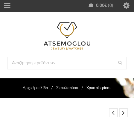
0.00
€
0
Αρχική σελίδα
/
Σκουλαρίκια
/
Χρυσοί κρίκοι.