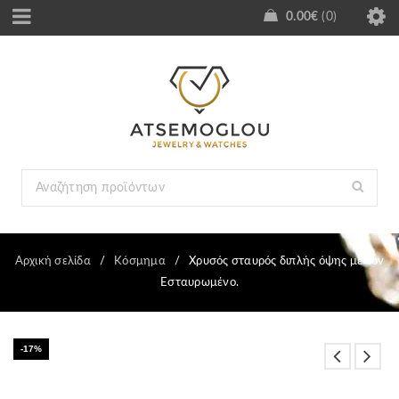
0.00
€
0
Αρχική σελίδα
/
Κόσμημα
/
Χρυσός σταυρός διπλής όψης με τον
Εσταυρωμένο.
-17%