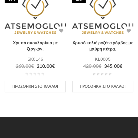
Χρυσά σκουλαρίκια με
Χρυσό κολιέ ροζέτα ρόμβος με
ζιργκόν.
μαύρη πέτρα.
SK0146
KL0005
Original
Η
Original
Η
260.00
€
210.00
€
420.00
€
345.00
€
price
τρέχουσα
price
τρέχο
was:
τιμή
was:
τιμή
260.00€.
είναι:
420.00€.
είναι:
ΠΡΟΣΘΉΚΗ ΣΤΟ ΚΑΛΆΘΙ
ΠΡΟΣΘΉΚΗ ΣΤΟ ΚΑΛΆΘΙ
210.00€.
345.00