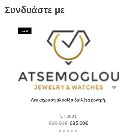
Συνδυάστε με
-17%
Λευκόχρυση αλυσίδα διπλέτα χοντρή.
CH0001
Original
Η
830.00
€
685.00
€
price
τρέχουσα
was:
τιμή