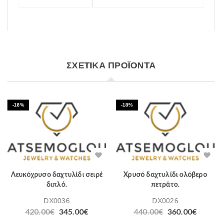
ΣΧΕΤΙΚΆ ΠΡΟΪΌΝΤΑ
-18%
-18%
Λευκόχρυσο δαχτυλίδι σειρέ
Χρυσό δαχτυλίδι ολόβερο
διπλό.
πετράτο.
DX0036
DX0026
Original
Η
Original
Η
420.00
€
345.00
€
440.00
€
360.00
€
price
τρέχουσα
price
τρέχο