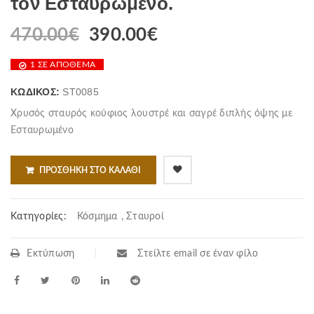
τον Εσταυρωμένο.
470.00
€
390.00
€
Original
Η
price
τρέχουσα
1 ΣΕ ΑΠΌΘΕΜΑ
was:
τιμή
470.00€.
είναι:
ΚΩΔΙΚΌΣ:
ST0085
390.00€.
Χρυσός σταυρός κούφιος λουστρέ και σαγρέ διπλής όψης με
Εσταυρωμένο
ΠΡΟΣΘΉΚΗ ΣΤΟ ΚΑΛΆΘΙ
Κατηγορίες:
Κόσμημα
,
Σταυροί
Εκτύπωση
Στείλτε email σε έναν φίλο