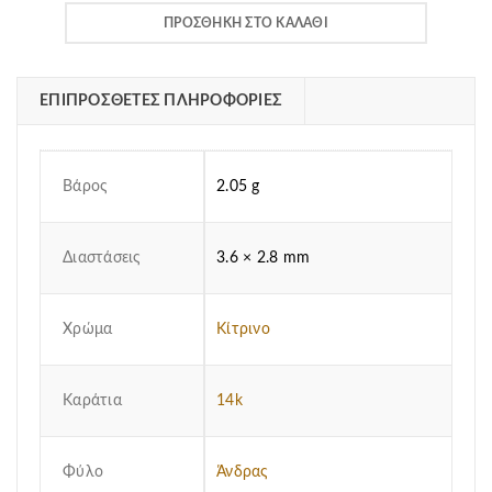
830.00€.
είναι:
ΠΡΟΣΘΉΚΗ ΣΤΟ ΚΑΛΆΘΙ
685.00€.
ΕΠΙΠΡΌΣΘΕΤΕΣ ΠΛΗΡΟΦΟΡΊΕΣ
Βάρος
2.05 g
Διαστάσεις
3.6 × 2.8 mm
Χρώμα
Κίτρινο
Καράτια
14k
Φύλο
Άνδρας