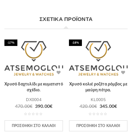
ΣΧΕΤΙΚΆ ΠΡΟΪΌΝΤΑ
-17%
-18%
Χρυσό δαχτυλίδι με κυματιστό
Χρυσό κολιέ ροζέτα ρόμβος με
σχέδιο.
μαύρη πέτρα.
DX0004
KL0005
470.00
€
390.00
€
420.00
€
345.00
€
ΠΡΟΣΘΉΚΗ ΣΤΟ ΚΑΛΆΘΙ
ΠΡΟΣΘΉΚΗ ΣΤΟ ΚΑΛΆΘΙ