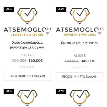
-20%
-18%
Χρυσά σκουλαρίκια
Χρυσό κολιέ με φίλντισι.
μονόπετρα με ζιργκόν.
SK0129
KL0015
200.00
€
160.00
€
420.00
€
345.00
€
ΠΡΟΣΘΉΚΗ ΣΤΟ ΚΑΛΆΘΙ
ΠΡΟΣΘΉΚΗ ΣΤΟ ΚΑΛΆΘΙ
-18%
-17%