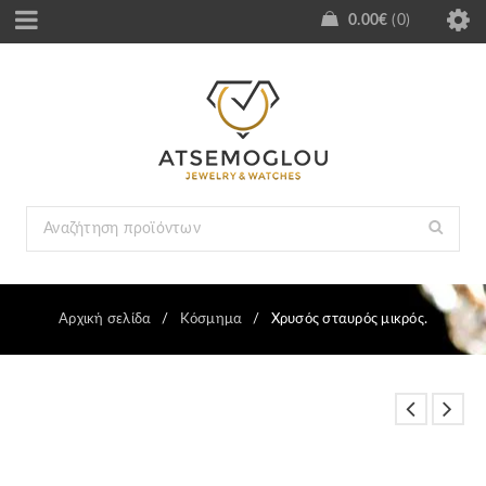
0.00
€
0
Αρχική σελίδα
/
Κόσμημα
/
Χρυσός σταυρός μικρός.