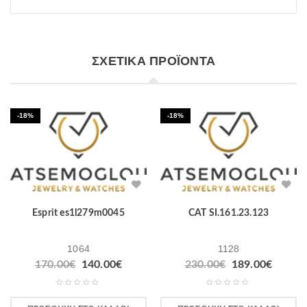
ΣΧΕΤΙΚΆ ΠΡΟΪΌΝΤΑ
-18%
-18%
Esprit es1l279m0045
CAT SI.161.23.123
1064
1128
170.00
€
140.00
€
230.00
€
189.00
€