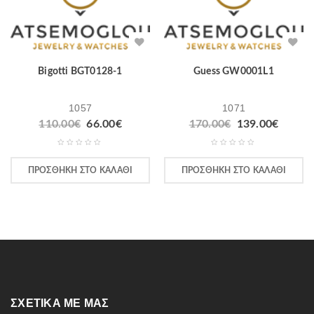
Bigotti BGT0128-1
Guess GW0001L1
1057
1071
110.00
€
66.00
€
170.00
€
139.00
€
ΠΡΟΣΘΉΚΗ ΣΤΟ ΚΑΛΆΘΙ
ΠΡΟΣΘΉΚΗ ΣΤΟ ΚΑΛΆΘΙ
ΣΧΕΤΙΚΆ ΜΕ ΜΑΣ