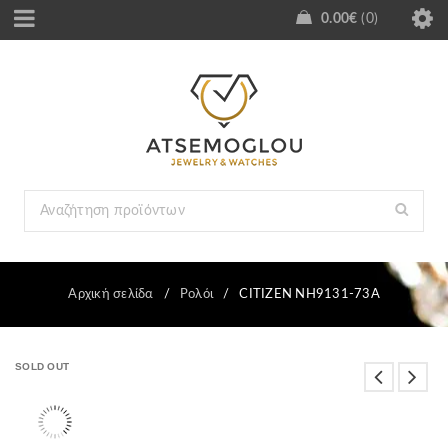
0.00
€
0
Αρχική σελίδα
/
Ρολόι
/
CITIZEN NH9131-73A
SOLD OUT