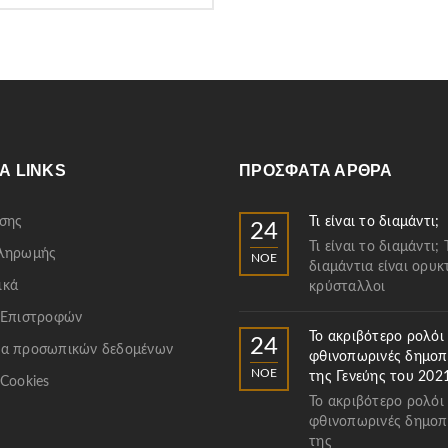
54.00€.
Α LINKS
ΠΡΌΣΦΑΤΑ ΆΡΘΡΑ
σης
Τι είναι το διαμάντι;
24
Τι είναι το διαμάντι; 
Πληρωμής
ΝΟΈ
διαμάντια είναι ορυκ
ικά
κρύσταλλοι
 Επιστροφών
Το ακριβότερο ρολόι
24
α προσωπικών δεδομένων
φθινοπωρινές δημοπ
ΝΟΈ
της Γενεύης του 202
 Cookies
Το ακριβότερο ρολόι
φθινοπωρινές δημοπ
της