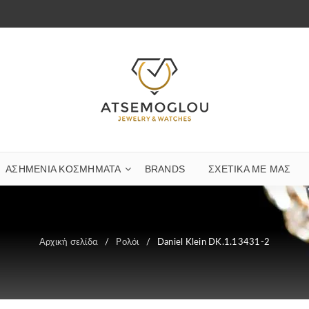
ΑΣΗΜΈΝΙΑ ΚΟΣΜΉΜΑΤΑ
BRANDS
ΣΧΕΤΙΚΆ ΜΕ ΜΑΣ
Αρχική σελίδα
/
Ρολόι
/
Daniel Klein DK.1.13431-2