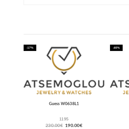
-17%
-40%
Guess W0638L1
1195
Original
Η
230.00
€
190.00
€