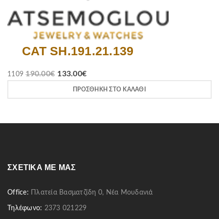
CAT SH.191.21.139
190.00
€
133.00
€
1109
ΠΡΟΣΘΉΚΗ ΣΤΟ ΚΑΛΆΘΙ
ΣΧΕΤΙΚΆ ΜΕ ΜΑΣ
Office:
Πλατεία Βασματζίδη 0, Νέα Μουδανιά
Τηλέφωνο:
2373 021229