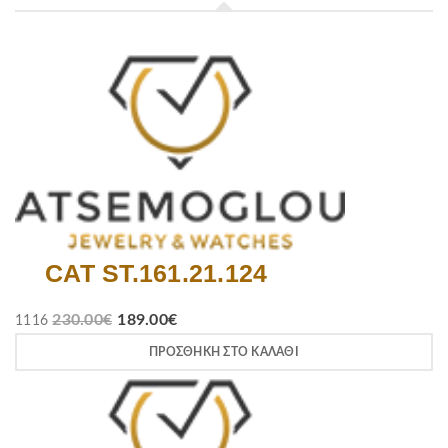
CAT ST.161.21.124
230.00
€
189.00
€
1116
ΠΡΟΣΘΉΚΗ ΣΤΟ ΚΑΛΆΘΙ