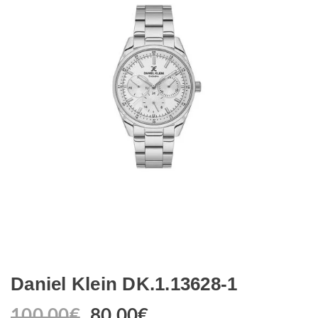
Daniel Klein DK.1.13628-1
100.00
€
80.00
€